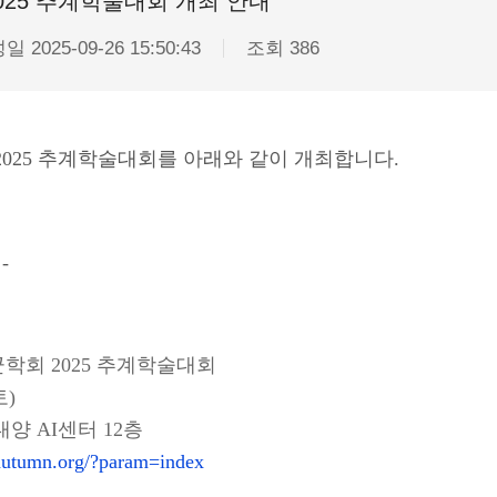
025 추계학술대회 개최 안내
성일
2025-09-26 15:50:43
조회
386
2025 추계학술대회를
아래와 같이 개최합니다.
-
군학회
2025
추계학술대회
토
)
대양
AI
센터
12
층
-autumn.org/?param=index