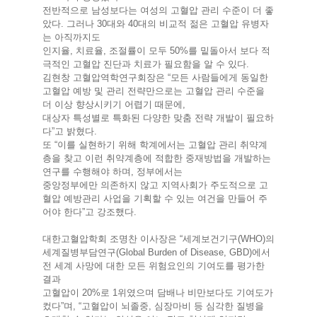
전반적으로 남성보다는 여성의 고혈압 관리 수준이 더 좋
았다. 그러나 30대와 40대의 비교적 젊은 고혈압 유병자
는 아직까지도
인지율, 치료율, 조절률이 모두 50%를 밑돌아서 보다 적
극적인 고혈압 진단과 치료가 필요함을 알 수 있다.
김현창 고혈압역학연구회장은 “모든 사람들에게 동일한
고혈압 예방 및 관리 전략만으로는 고혈압 관리 수준을
더 이상 향상시키기 어렵기 때문에,
대상자 특성별로 특화된 다양한 맞춤 전략 개발이 필요하
다”고 밝혔다.
또 “이를 실현하기 위해 학계에서는 고혈압 관리 취약계
층을 찾고 이런 취약계층에 적합한 중재방법을 개발하는
연구를 수행해야 하며, 정부에서는
중앙정부에만 의존하지 않고 지역사회가 주도적으로 고
혈압 예방관리 사업을 기획할 수 있는 여건을 만들어 주
어야 한다”고 강조했다.
대한고혈압학회 조명찬 이사장은 “세계보건기구(WHO)의
세계질병부담연구(Global Burden of Disease, GBD)에서
전 세계 사망에 대한 모든 위험요인의 기여도를 평가한
결과
고혈압이 20%로 1위였으며 담배나 비만보다도 기여도가
컸다”며, “고혈압이 뇌졸중, 심장마비 등 심각한 질병을