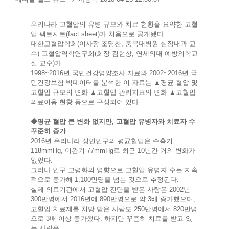
우리나라 고혈압의 유병 규모와 치료 현황을 요약한 고혈
압 팩트시트(fact sheet)가 처음으로 공개됐다.
대한고혈압학회(이사장 조명찬, 충북대병원 심장내과 교
수) 고혈압역학연구회(회장 김현창, 연세의대 예방의학교
실 교수)가
1998~2016년 국민건강영양조사 자료와 2002~2016년 국
민건강보험 빅데이터를 분석한 이 자료는 ▲평균 혈압 및
고혈압 규모의 변화 ▲고혈압 관리지표의 변화 ▲고혈압
의료이용 현황 등으로 구성되어 있다.
◆평균 혈압 큰 변화 없지만, 고혈압 유병자와 치료자 수
꾸준히 증가
2016년 우리나라 성인인구의 평균혈압은 수축기
118mmHg, 이완기 77mmHg로 최근 10년간 거의 변화가
없었다.
그러나 인구 고령화의 영향으로 고혈압 유병자 수는 지속
적으로 증가해 1,100만명을 넘는 것으로 추정된다.
실제 의료기관에서 고혈압 진단을 받은 사람은 2002년
300만명에서 2016년에 890만명으로 약 3배 증가했으며,
고혈압 치료제를 처방 받은 사람도 250만명에서 820만명
으로 3배 이상 증가했다. 하지만 꾸준히 치료를 받고 있
는 사람은