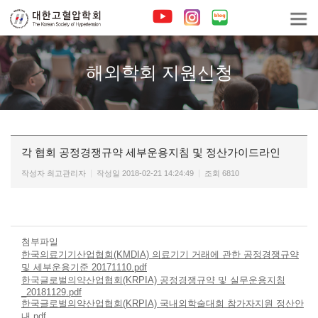
해외학회 지원신청
각 협회 공정경쟁규약 세부운용지침 및 정산가이드라인
작성자
최고관리자
작성일
2018-02-21 14:24:49
조회
6810
첨부파일
한국의료기기산업협회(KMDIA) 의료기기 거래에 관한 공정경쟁규약
및 세부운용기준 20171110.pdf
한국글로벌의약산업협회(KRPIA) 공정경쟁규약 및 실무운용지침
_20181129.pdf
한국글로벌의약산업협회(KRPIA) 국내외학술대회 참가자지원 정산안
내.pdf