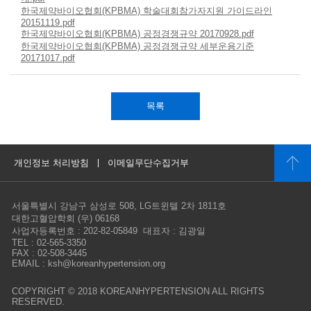
한국제약바이오협회(KPBMA) 학술대회참가자지원 가이드라인
20151119.pdf
한국제약바이오협회(KPBMA) 공정경쟁규약 20170928.pdf
한국제약바이오협회(KPBMA) 공정경쟁규약 세부운용기준
20171017.pdf
목록
개인정보 처리방침
이메일무단수집거부
서울특별시 강남구 삼성로 508, LG트윈텔 2차 1811호
대한고혈압학회 (우) 06168
사업자등록번호 : 202-82-05849 대표자 : 김광일
TEL : 02-565-3350
FAX : 02-508-3445
EMAIL : ksh@koreanhypertension.org
COPYRIGHT © 2018 KOREANHYPERTENSION ALL RIGHTS
RESERVED.