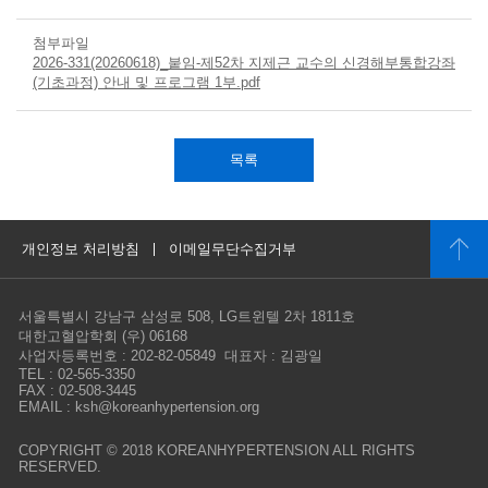
첨부파일
2026-331(20260618)_붙임-제52차 지제근 교수의 신경해부통합강좌
(기초과정) 안내 및 프로그램 1부.pdf
목록
개인정보 처리방침
이메일무단수집거부
서울특별시 강남구 삼성로 508, LG트윈텔 2차 1811호
대한고혈압학회 (우) 06168
사업자등록번호 : 202-82-05849 대표자 : 김광일
TEL : 02-565-3350
FAX : 02-508-3445
EMAIL : ksh@koreanhypertension.org
COPYRIGHT © 2018 KOREANHYPERTENSION ALL RIGHTS
RESERVED.