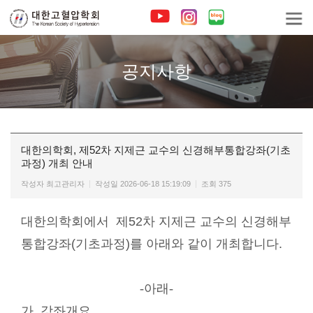
공지사항
대한의학회, 제52차 지제근 교수의 신경해부통합강좌(기초
과정) 개최 안내
작성자
최고관리자
작성일
2026-06-18 15:19:09
조회
375
대한의학회
에서
제52차 지제근 교수의 신경해부
통합강좌(기초과정)를 아래와 같이 개최합니다.
-아래-
가. 강좌개요