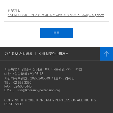
첨부파일
KSH대사증후군연구회 하계 심포지엄 사전등록 신청서(양식).docx
목록
개인정보 처리방침
이메일무단수집거부
서울특별시 강남구 삼성로 508, LG트윈텔 2차 1811호
대한고혈압학회 (우) 06168
사업자등록번호 : 202-82-05849 대표자 : 김광일
TEL : 02-565-3350
FAX : 02-508-3445
EMAIL : ksh@koreanhypertension.org
COPYRIGHT © 2018 KOREANHYPERTENSION ALL RIGHTS
RESERVED.