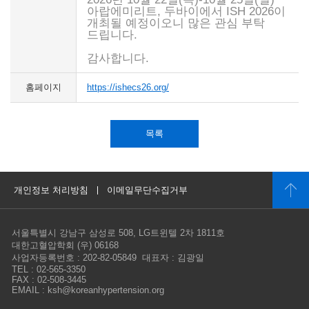
아랍에미리트, 두바이에서 ISH 2026이
개최될 예정이오니 많은 관심 부탁
드립니다.
감사합니다.
홈페이지
https://ishecs26.org/
목록
개인정보 처리방침
이메일무단수집거부
서울특별시 강남구 삼성로 508, LG트윈텔 2차 1811호
대한고혈압학회 (우) 06168
사업자등록번호 : 202-82-05849 대표자 : 김광일
TEL : 02-565-3350
FAX : 02-508-3445
EMAIL : ksh@koreanhypertension.org