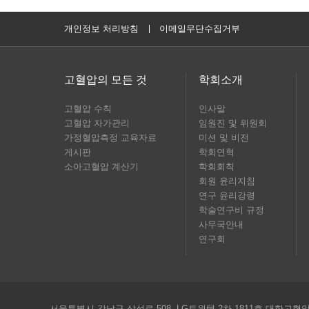
개인정보 처리방침
이메일무단수집거부
고혈압의 모든 것
학회소개
고혈압 수칙
인사말
고혈압 자가관리
임원진 및 위원회
가정혈압측정 교육자료
미션 및 비전
게시판
학회연혁
소아고혈압 계산기
학회회칙
회원 윤리지침
연구 윤리강령
학술연구비 규정
사무국안내
연구회
서울특별시 강남구 삼성로 508, LG트윈텔 2차 1811호 대한고혈압학