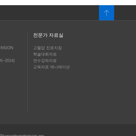
전문가 자료실
ENSION
고혈압 진료지침
학술대회자료
95~2014)
연수강좌자료
교육자료 애니메이션
@koreanhypertension.org