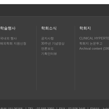
학술행사
학회소식
학회지
국내외 행사
공지사항
CLINICAL HYPERT
해외학회 지원신청
30주년 기념영상
학회지 논문투고
언론보도
Archival content (19
기획인터뷰
회 (우) 06168
TEL : 02-565-3350
FAX : 02-508-3445
EMAIL :
ksh