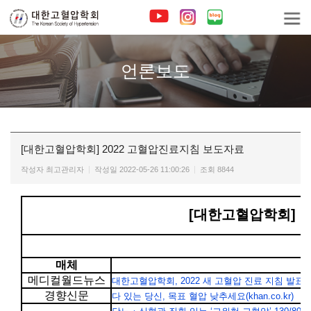
언론보도
[대한고혈압학회] 2022 고혈압진료지침 보도자료
작성자
최고관리자
작성일
2022-05-26 11:00:26
조회
8844
[대한고혈압학회] 
매체
메디컬월드뉴스
대한고혈압학회, 2022 새 고혈압 진료 지침 발표…기존 
경향신문
다 있는 당신, 목표 혈압 낮추세요(khan.co.kr)