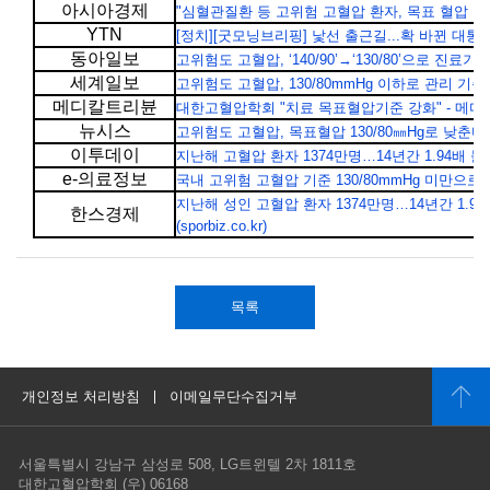
아시아경제
"심혈관질환 등 고위험 고혈압 환자, 목표 혈압 130 미
YTN
[정치][굿모닝브리핑] 낯선 출근길...확 바뀐 대통령실
동아일보
고위험도 고혈압, ‘140/90’→‘130/80’으로 진료기준 
세계일보
고위험도 고혈압, 130/80mmHg 이하로 관리 기준 강
메디칼트리뷴
대한고혈압학회 "치료 목표혈압기준 강화" - 메디칼트리뷴 (
뉴시스
고위험도 고혈압, 목표혈압 130/80㎜Hg로 낮춘다 ::
이투데이
지난해 고혈압 환자 1374만명…14년간 1.94배 늘어 - 
e-의료정보
국내 고위험 고혈압 기준 130/80mmHg 미만으로 강화 -
지난해 성인 고혈압 환자 1374만명…14년간 1.94
한스경제
(sporbiz.co.kr)
목록
개인정보 처리방침
이메일무단수집거부
서울특별시 강남구 삼성로 508, LG트윈텔 2차 1811호
대한고혈압학회 (우) 06168