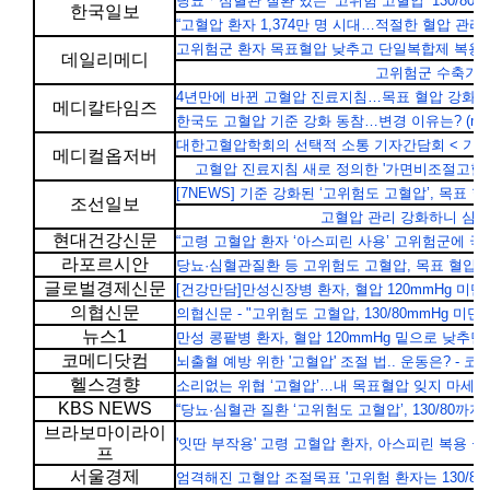
당뇨ㆍ심혈관 질환 있는 ‘고위험 고혈압’ 130/80 미만으
한국일보
“고혈압 환자 1,374만 명 시대…적절한 혈압 관리 중요” 
고위험군 환자 목표혈압 낮추고 단일복합제 복용 권고 (d
데일리메디
고위험군 수축기 혈압 
4년만에 바뀐 고혈압 진료지침…목표 혈압 강화‧세분화 (
메디칼타임즈
한국도 고혈압 기준 강화 동참…변경 이유는? (medica
대한고혈압학회의 선택적 소통 기자간담회 < 기자수첩 <
메디컬옵저버
고혈압 진료지침 새로 정의한 '가면비조절고혈압'이란
[7NEWS] 기준 강화된 ‘고위험도 고혈압’, 목표 혈압 
조선일보
고혈압 관리 강화하니 심혈관질
현대건강신문
“고령 고혈압 환자 ‘아스피린 사용’ 고위험군에 국한해야
라포르시안
당뇨·심혈관질환 등 고위험도 고혈압, 목표 혈압 '130/8
글로벌경제신문
[건강만담]만성신장병 환자, 혈압 120mmHg 미만 시 
의협신문
의협신문 - "고위험도 고혈압, 130/80mmHg 미만 낮춰야"
뉴스1
만성 콩팥병 환자, 혈압 120mmHg 밑으로 낮추면 심혈
코메디닷컴
뇌출혈 예방 위한 '고혈압' 조절 법.. 운동은? - 코메디
헬스경향
소리없는 위협 ‘고혈압’…내 목표혈압 잊지 마세요 - 헬스
KBS NEWS
“당뇨·심혈관 질환 ‘고위험도 고혈압’, 130/80까지 낮춰
브라보마이라이
'잇딴 부작용' 고령 고혈압 환자, 아스피린 복용 금해야
프
서울경제
엄격해진 고혈압 조절목표 '고위험 환자는 130/80mmH